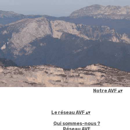
Accueil
▴
▾
Notre AVF
▴
▾
Le réseau AVF
▴
▾
Qui sommes-nous ?
Réseau AVF