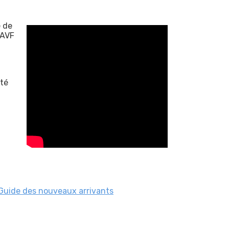
e de
 AVF
ité
Guide des nouveaux arrivants