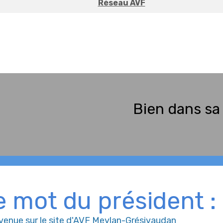
Réseau AVF
Bien dans sa 
e mot du président :
venue sur le site d'AVF Meylan-Grésivaudan