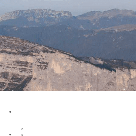
Exporter les lignes sélectionnées
Exporter toutes les colonnes
Exporter uniquement les colonnes affichées
Menu
Ajoutez un logo, un bouton, des réseaux sociaux
Cliquez pour éditer