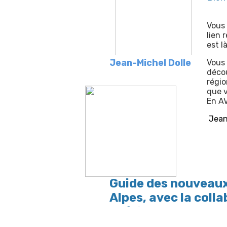
Vous 
lien 
est l
Jean-Michel Dolle
Vous 
décou
régio
que v
En AV
Jean
Guide des nouveaux
Alpes, avec la coll
Grésivaudan